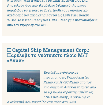
στα ναυπηγεία Hyundai Vietnam Shipyard Co Ltd.
Αποτελούν δύο από έξι αδελφά δεξαμενόπλοια που
παραδίδονται μέσα στο 2023. Διαθέτουν οικολογικό
σχεδιασμό και χαρακτηρίζονται ως LNG Fuel Ready,
Wind-Assisted Ready και HVSC-Ready με πιστοποιήσεις
από τον νηογνώμονα ABS.
Η Capital Ship Management Corp.:
Παρέλαβε το νεότευκτο πλοίο M/T
«Avax»
Ένα δεξαμενόπλοιο με
πιστοποιήσεις Wind-Assisted
Ready και HVSC-Ready από τον
νηογνώμονα ABS και το τρίτο από
τα έξι πλοία χαρακτηρισμένα ως
LNG Fuel Ready με οικολογικό
σχεδιασμό, που παραδίδονται μέσα στο 2023.