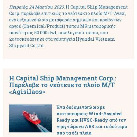
Πειραιάς, 24 Μαρτίου, 2023
. Η Capital Ship Management
Corp. παρέλαβε επιτυχώς το νεότευκτο πλοίο M/T 'Avax',
ένα δεξαμενόπλοιο μεταφοράς χημικών και προϊόντων
αργού (Chemical/Product) τύπου MR μεταφορικής
ικανότητας 50.000 dwt, οικολογικού τύπου, που
κατασκευάστηκε στα ναυπηγεία Hyundai Vietnam
Shipyard Co Ltd.
Η Capital Ship Management Corp.:
Παρέλαβε το νεότευκτο πλοίο M/T
«Agisilaos»
Ένα δεξαμενόπλοιο με
πιστοποιήσεις Wind-Assisted
Ready και HVSC-Ready από τον
νηογνώμονα ABS και το δεύτερο
από τα έξι πλοία