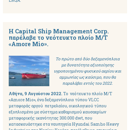
LRQA.
H Capital Ship Management Corp.
παρέλαβε το νεότευκτο πλοίο M/T
«Amore Mio».
Το πρώτο από δύο δεξαμενόπλοια
με δυνατότητα αξιοποίησης
υγροποιημένου φυσικού αερίου και
αμμωνίας ως καύσιμο, που θα
παραλάβει εντός του 2022.
Αθήνα, 9
Αυγούστου 2022.
Το νεότευκτο πλοίο M/T
«Amore Mio», ένα δεξαμενόπλοιο τύπου VLCC
μεταφοράς αργού πετρελαίου, οικολογικού τύπου
εξοπλισμένo με σύστημα καθαρισμού καυσαερίων
μεταφορικής ικανότητας 300.000 dwt, που
κατασκευάστηκε στα ναυπηγεία Hyundai Samho Heavy