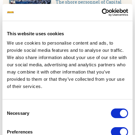
The shore personnel of Capital
Ship Management Corp.
together with their families
and friends participated in Helmepa International
Coastal Cleanup Campaign 2022. The outdoor activity
took place recently at Freatida Beach, Piraeus, and
This website uses cookies
resulted in the collection of a significant amount of
We use cookies to personalise content and ads, to
garbage, mainly consisting of plastic pieces, cigarette
provide social media features and to analyse our traffic.
ends, plastic bottles, aluminum cans and paper pieces.
We also share information about your use of our site with
our social media, advertising and analytics partners who
may combine it with other information that you’ve
provided to them or that they’ve collected from your use
M/T Aristofanis receives Search and
of their services.
Rescue Award by the Association for
Rescue at Sea
Consent
Necessary
Piraeus, Greece, December 15,
Selection
2022.
The Captain and crew of
M/T Aristofanis, managed by
Preferences
Capital Ship Management Corp.,