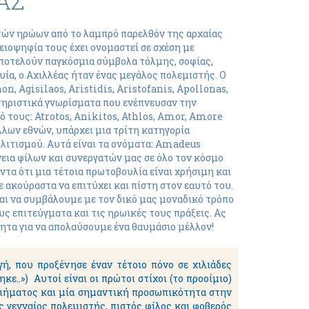
ΑΣ
στών ηρώων από το λαμπρό παρελθόν της αρχαίας
ειοψηφία τους έχει ονομαστεί σε σχέση με
αποτελούν παγκόσμια σύμβολα τόλμης, σοφίας,
ία, ο Αχιλλέας ήταν ένας μεγάλος πολεμιστής. Ο
, Agisilaos, Aristidis, Aristofanis, Apollonas,
κτηριστικά γνωρίσματα που ενέπνευσαν την
πό τους: Atrotos, Anikitos, Athlos, Amor, Amore
λλων εθνών, υπάρχει μια τρίτη κατηγορία
ιτισμού. Αυτά είναι τα ονόματα: Amadeus
εια φίλων και συνεργατών μας σε όλο τον κόσμο
τα ότι μια τέτοια πρωτοβουλία είναι χρήσιμη και
 ακούραστα να επιτύχει και πίστη στον εαυτό του.
αι να συμβάλουμε με τον δικό μας μοναδικό τρόπο
ς επιτεύγματα και τις ηρωικές τους πράξεις. Ας
τητα για να απολαύσουμε ένα θαυμάσιο μέλλον!
ή, που προξένησε έναν τέτοιο πόνο σε χιλιάδες
ηκε..») Αυτοί είναι οι πρώτοι στίχοι (το προοίμιο)
ποιήματος και μία σημαντική προσωπικότητα στην
ς γενναίος πολεμιστής, πιστός φίλος και φοβερός