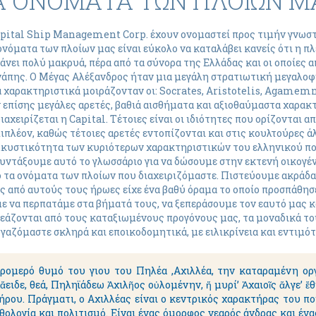
Α ΟΝΟΜΑΤΑ ΤΩΝ ΠΛΟΙΩΝ Μ
 Capital Ship Management Corp. έχουν ονομαστεί προς τιμήν γνω
ονόματα των πλοίων μας είναι εύκολο να καταλάβει κανείς ότι η πλ
νει πολύ μακρυά, πέρα από τα σύνορα της Ελλάδας και οι οποίες 
αγάπης. Ο Μέγας Αλέξανδρος ήταν μια μεγάλη στρατιωτική μεγαλοφυ
χαρακτηριστικά μοιράζονταν οι: Socrates, Aristotelis, Agamemnon
ν επίσης μεγάλες αρετές, βαθιά αισθήματα και αξιοθαύμαστα χαρα
χειρίζεται η Capital. Τέτοιες είναι οι ιδιότητες που ορίζονται α
ιπλέον, καθώς τέτοιες αρετές εντοπίζονται και στις κουλτούρες ά
κυστικότητα των κυριότερων χαρακτηριστικών του ελληνικού πολ
συντάξουμε αυτό το γλωσσάριο για να δώσουμε στην εκτενή οικογέν
 τα ονόματα των πλοίων που διαχειριζόμαστε. Πιστεύουμε ακράδαν
ς από αυτούς τους ήρωες είχε ένα βαθύ όραμα το οποίο προσπάθησε
ε να περπατάμε στα βήματά τους, να ξεπεράσουμε τον εαυτό μας κ
ρεάζονται από τους καταξιωμένους προγόνους μας, τα μοναδικά του
γαζόμαστε σκληρά και εποικοδομητικά, με ειλικρίνεια και εντιμό
τρομερό θυμό του γιου του Πηλέα ,Αχιλλέα, την καταραμένη οργ
ἄειδε, θεά, Πηληϊάδεω Ἀχιλῆος
οὐλομένην, ἥ μυρί’ Ἀχαιοῖς ἄλγε’ ἔθ
ήρου. Πράγματι, ο Αχιλλέας είναι ο κεντρικός χαρακτήρας του 
θολογία και πολιτισμό. Είναι ένας όμορφος νεαρός άνδρας και ένα