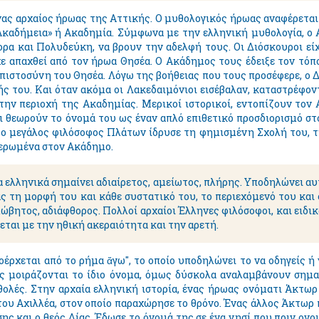
ας αρχαίος ήρωας της Αττικής. Ο μυθολογικός ήρωας αναφέρεται 
«Ακαδήμεια» ή Ακαδημία. Σύμφωνα με την ελληνική μυθολογία, 
ρα και Πολυδεύκη, να βρουν την αδελφή τους. Οι Διόσκουροι εί
χε απαχθεί από τον ήρωα Θησέα. Ο Ακάδημος τους έδειξε τον τόπ
πιστοσύνη του Θησέα. Λόγω της βοήθειας που τους προσέφερε, ο 
ής του. Και όταν ακόμα οι Λακεδαιμόνιοι εισέβαλαν, καταστρέφο
την περιοχή της Ακαδημίας. Μερικοί ιστορικοί, εντοπίζουν τον
ι θεωρούν το όνομά του ως έναν απλό επιθετικό προσδιορισμό στο
. ο μεγάλος φιλόσοφος Πλάτων ίδρυσε τη φημισμένη Σχολή του, 
ιερωμένα στον Ακάδημο.
 ελληνικά σημαίνει αδιαίρετος, αμείωτος, πλήρης. Υποδηλώνει αυ
ς τη μορφή του και κάθε συστατικό του, το περιεχόμενό του και ό
λώβητος, αδιάφθορος. Πολλοί αρχαίοι Έλληνες φιλόσοφοι, και ειδι
εται με την ηθική ακεραιότητα και την αρετή.
έρχεται από το ρήμα ἄγω", το οποίο υποδηλώνει το να οδηγείς ή 
 μοιράζονται το ίδιο όνομα, όμως δύσκολα αναλαμβάνουν σημαντ
θολές. Στην αρχαία ελληνική ιστορία, ένας ήρωας ονόματι Άκτω
του Αχιλλέα, στον οποίο παραχώρησε το θρόνο. Ένας άλλος Άκτωρ
σης και ο θεός Δίας. Έδωσε το όνομά της σε ένα νησί που πριν ον