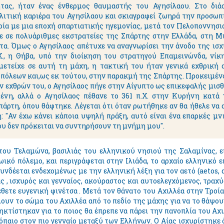
τας, ήταν ένας ένθερμος θαυμαστής του Αγησίλαου. Στο διά
ιτική καριέρα του Αγησίλαου και σκιαγραφεί ζωηρά την προσωπι
ρία με μια εποχή σπαρτιατικής ηγεμονίας, μετά τον Πελοποννησ
 σε πολυάριθμες εκστρατείες της Σπάρτης στην Ελλάδα, στη Μι
α. Όμως ο Αγησίλαος απέτυχε να αναγνωρίσει την άνοδο της ισ
., η Θήβα, υπό την διοίκηση του στρατηγού Επαμεινώνδα, νίκη
μετείχε σε αυτή τη μάχη, η τακτική του ήταν γενικά εχθρική 
πόλεων και,ως εκ τούτου, στην παρακμή της Σπάρτης. Προκειμένο
ν εχθρών του, ο Αγησίλαος πήγε στην Αίγυπτο ως επικεφαλής μισθ
ένη, αλλά ο Αγησίλαος πέθανε το 361 π.Χ. στην Κυρήνη κατά
άρτη, όπου θάφτηκε. Λέγεται ότι όταν ρωτήθηκε αν θα ήθελε να 
 "Αν έχω κάνει κάποια υψηλή πράξη, αυτό είναι ένα επαρκές μνη
υ δεν πρόκειται να συντηρήσουν τη μνήμη μου".
ς του Τελαμώνα, βασιλιάς του ελληνικού νησιού της Σαλαμίνας, 
ικό πόλεμο, και περιγράφεται στην Ιλιάδα, το αρχαίο ελληνικό 
νδέεται ενδεχομένως με την ελληνική λέξη για τον αετό (aetos, α
 , ισχυρός και γενναίος, ακούραστος και αυτοελεγχόμενος, τραχύ
θετε ευγενική φινέτσα . Μετά τον θάνατο του Αχιλλέα στην Τροία,
ουν το σώμα του Αχιλλέα από το πεδίο της μάχης για να το θάψου
ηκτίστηκαν για το ποιος θα έπρεπε να πάρει την πανοπλία του Αχι
όπαιο στον πιο γενναίο μεταξύ των Ελλήνων. Ο Αίας ισχυρίστηκε 