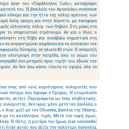
σημο έργο του «Παράλληλες ζωές», καταγράφει
κότητά του. Η βασιλεία του Αγησιλάου συνέπεσε
ιακό πόλεμο και την ήττα της πόλης-κράτους των
κρά Ασία, ακόμη και στην Αίγυπτο, με νικηφόρα
χυρής ελληνικής πόλης των Θηβών. Στη μάχη στα
σε το σπαρτιατικό στράτευμα. Αν και ο ίδιος ο
απέναντι στη Θήβα και συνέβαλε σημαντικά στη
υ να συγκεντρώσει κεφάλαια για να συνεχίσει τον
οφορικής δύναμης, σε ηλικία 80 ετών. Η ανάμειξή
 την επιστροφή στην πατρίδα, ενώ το σώμα του
ανεγερθεί ένα μνημείο προς τιμήν του, έδωσε την
μείο. Αν δεν έχω κάνει τίποτα το υψηλό, όλα τα
είναι ένας από τους κυριότερους πολεμιστές που
επικό ποίημα που έγραψε ο Όμηρος. Η ετυμολογία
ἰετός, αετός). Περιγράφεται ως ένας επιβλητικός,
ς πολεμιστής, δεύτερος μόνο μετά τον Αχιλλέα, ο
 ο Αίας μαζί με τον Οδυσσέα, βασιλιά της Ιθάκης,
ν με τις κατάλληλες τιμές. Μετά την ταφή, όμως,
λλέα. Η Θέτις, η μητέρα του ήρωα, είχε υποσχεθεί
ότι ήταν αυτός που άξιζε την πολύτιμη πανοπλία,