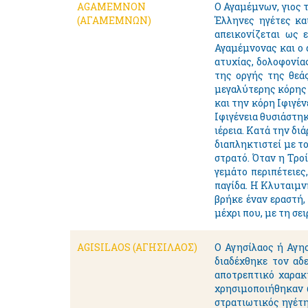
AGAMEMNON
Ο Αγαμέμνων, γιος τ
(ΑΓΑΜΕΜΝΩΝ)
Έλληνες ηγέτες κα
απεικονίζεται ως 
Αγαμέμνονας και ο 
ατυχίας, δολοφονία
της οργής της θεάς
μεγαλύτερης κόρης 
και την κόρη Ιφιγέν
Ιφιγένεια θυσιάστη
ιέρεια. Κατά την δι
διαπληκτιστεί με τ
στρατό. Όταν η Τρο
γεμάτο περιπέτειες
παγίδα. Η Κλυταιμνή
βρήκε έναν εραστή,
μέχρι που, με τη σε
AGISILAOS (ΑΓΗΣΙΛΑΟΣ)
Ο Αγησίλαος ή Αγησ
διαδέχθηκε τον αδ
αποτρεπτικό χαρακ
χρησιμοποιήθηκαν ω
στρατιωτικός ηγέτη