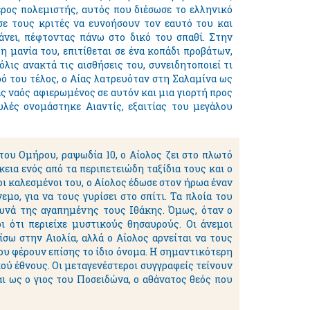
ρος πολεμιστής, αυτός που διέσωσε το ελληνικό
σε τους κριτές να ευνοήσουν τον εαυτό του και
άνει, πέφτοντας πάνω στο δικό του σπαθί. Στην
 μανία του, επιτίθεται σε ένα κοπάδι προβάτων,
λις ανακτά τις αισθήσεις του, συνειδητοποιεί τι
ρό του τέλος, ο Αίας λατρευόταν στη Σαλαμίνα ως
ς ναός αφιερωμένος σε αυτόν και μια γιορτή προς
υλές ονομάστηκε Αιαντίς, εξαιτίας του μεγάλου
ου Ομήρου, ραψωδία 10, ο Αίολος ζει στο πλωτό
εια ενός από τα περιπετειώδη ταξίδια τους και ο
οι καλεσμένοι του, ο Αίολος έδωσε στον ήρωα έναν
μο, για να τους γυρίσει στο σπίτι. Τα πλοία του
ουνά της αγαπημένης τους Ιθάκης. Όμως, όταν ο
ι ότι περιείχε μυστικούς θησαυρούς. Οι άνεμοι
σω στην Αιολία, αλλά ο Αίολος αρνείται να τους
ου φέρουν επίσης το ίδιο όνομα. Η σημαντικότερη
ού έθνους. Οι μεταγενέστεροι συγγραφείς τείνουν
ι ως ο γιος του Ποσειδώνα, ο αθάνατος θεός που