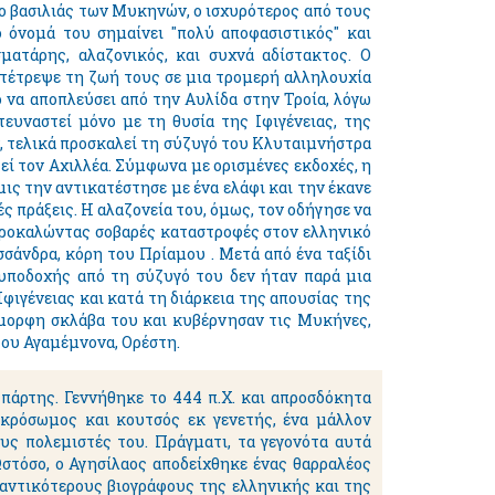
ι ο βασιλιάς των Μυκηνών, ο ισχυρότερος από τους
 όνομά του σημαίνει "πολύ αποφασιστικός" και
σματάρης, αλαζονικός, και συχνά αδίστακτος. Ο
ετέτρεψε τη ζωή τους σε μια τρομερή αλληλουχία
ό να αποπλεύσει από την Αυλίδα στην Τροία, λόγω
ευναστεί μόνο με τη θυσία της Ιφιγένειας, της
, τελικά προσκαλεί τη σύζυγό του Κλυταιμνήστρα
τεί τον Αχιλλέα. Σύμφωνα με ορισμένες εκδοχές, η
ις την αντικατέστησε με ένα ελάφι και την έκανε
ς πράξεις. Η αλαζονεία του, όμως, τον οδήγησε να
 προκαλώντας σοβαρές καταστροφές στον ελληνικό
σάνδρα, κόρη του Πρίαμου . Μετά από ένα ταξίδι
 υποδοχής από τη σύζυγό του δεν ήταν παρά μια
Ιφιγένειας και κατά τη διάρκεια της απουσίας της
 όμορφη σκλάβα του και κυβέρνησαν τις Μυκήνες,
 του Αγαμέμνονα, Ορέστη.
Σπάρτης. Γεννήθηκε το 444 π.Χ. και απροσδόκητα
ικρόσωμος και κουτσός εκ γενετής, ένα μάλλον
υς πολεμιστές του. Πράγματι, τα γεγονότα αυτά
στόσο, ο Αγησίλαος αποδείχθηκε ένας θαρραλέος
μαντικότερους βιογράφους της ελληνικής και της