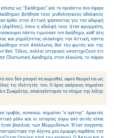
επίσης ως "Eκάδημος" και το προάστιο που έφερε
ο Ακάδημος βοήθησε τους μυθολογικούς αδελφούς
χαν έρθει στην Αττική ψάχνοντας για την αδερφή
ο (Αφίδνες), όπου η αδελφή τους ήταν κρυμμένη,
Διόσκουροι πάντα τιμούσαν τον Ακάδημο, καθ’ όλη
ντας και ρημάζοντας ολόκληρη την Αττική, πάντα
 Ακάδημο στον Απόλλωνα, θεό του φωτός και της
ν θεό. Τέλος, πολλοί ιστορικοί υποστηρίζουν ότι
την Πλατωνική Ακαδημία, στον ελαιώνα, το πάρκο
τό που δεν μπορεί να χωρισθεί, αφού θεωρείται ως
λες τις ιδιότητές του. Ο όρος ακέραιος σημαίνει
κά ο Σωκράτης, αναλογίστηκαν το νόημα της λέξης
να τραβάς, συνεπώς σημαίνει "ο ηγέτης". Αρκετές
ικό ρόλο και οι ιστορίες γύρω από αυτές είναι
ρ ήταν βασιλιάς των Μυρμιδόνων. Ήταν συγγενής
 παντρεύτηκε την Αίγινα, μια όμορφη παρθένα την
ομαζόταν Οινώνη νησί του κρασιού. Ο Άκτωρ και η