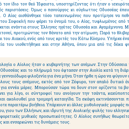
τον ίδιο τον θεό Ήφαιστο, υποστηρίζοντας ότι ήταν ο ισχυρότε
ές περιστάσεις. Όμως ο πανούργος κι εύγλωττος Οδυσσέας έπει
η. Ο Αίας αισθάνθηκε τόσο ταπεινωμένος που προτίμησε να πεθ
του Σοφοκλή που φέρει το όνομά του, ο Αίας, τυφλωμένος από τη
χεται ενάντια στους Έλληνες ηγέτες Οδυσσέα και Αγαμέμνονα. Μό
οκτονεί, προτιμώντας τον θάνατο από την ατίμωση. Παρά το θλιβε
αι του Αιακού, ενός από τους κριτές του Κάτω Κόσμου. Υπήρχε ένα
εία του υιοθετήθηκε και στην Αθήνα, όπου μια από τις δέκα φ
λογία ο Αίολος ήταν ο κυβερνήτης των ανέμων. Στην Οδύσσεια τ
Ο Οδυσσέας και το πλήρωμά του έφτασαν στην Αιολία κατά τη διάρκ
 γενναιόδωρα φιλοξενία για ένα μήνα. Όταν ήρθε η ώρα να φύγουν 
όλους τους ανέμους, εκτός από τον Ζέφυρο, τον απαλό δυτικό άνε
 για εννέα μέρες. Μπορούσαν τώρα να δουν στον ορίζοντα τα β
ει για λίγο, οι σύντροφοί του ανοίγουν την τσάντα, καχύποπτο
αι ακολουθεί μια τρομερή καταιγίδα. Τα σκάφη εκτινάσσονται πί
οτε περαιτέρω βοήθεια. Υπάρχουν κι άλλες μυθολογικές μορφές π
ου, γιου των Ελλήνων, και ιδρυτή της Αιολικής φυλής του ελληνικ
αφορετικές μυθικές προσωπικότητες. Ο Αίολος συνήθως θεωρείτα
ς και ενσαρκώνει τις δυνάμεις τους.