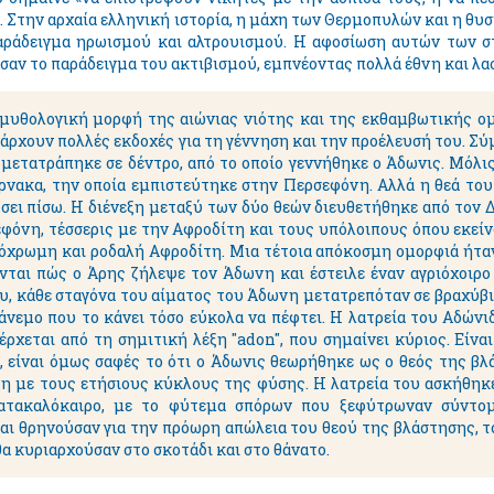
. Στην αρχαία ελληνική ιστορία, η μάχη των Θερμοπυλών και η θυσ
αράδειγμα ηρωισμού και αλτρουισμού. Η αφοσίωση αυτών των στ
αν το παράδειγμα του ακτιβισμού, εμπνέοντας πολλά έθνη και λαο
 μυθολογική μορφή της αιώνιας νιότης και της εκθαμβωτικής ομ
πάρχουν πολλές εκδοχές για τη γέννηση και την προέλευσή του. Σύ
μετατράπηκε σε δέντρο, από το οποίο γεννήθηκε ο Άδωνις. Μόλι
άρνακα, την οποία εμπιστεύτηκε στην Περσεφόνη. Αλλά η θεά το
σει πίσω. Η διένεξη μεταξύ των δύο θεών διευθετήθηκε από τον Δ
φόνη, τέσσερις με την Αφροδίτη και τους υπόλοιπους όπου εκείν
όχρωμη και ροδαλή Αφροδίτη. Μια τέτοια απόκοσμη ομορφιά ήταν
ται πώς ο Άρης ζήλεψε τον Άδωνη και έστειλε έναν αγριόχοιρο 
υ, κάθε σταγόνα του αίματος του Άδωνη μετατρεπόταν σε βραχύβι
άνεμο που το κάνει τόσο εύκολα να πέφτει. Η λατρεία του Αδώνι
έρχεται από τη σημιτική λέξη "adon", που σημαίνει κύριος. Είν
, είναι όμως σαφές το ότι ο Άδωνις θεωρήθηκε ως ο θεός της β
η με τους ετήσιους κύκλους της φύσης. Η λατρεία του ασκήθηκε
ατακαλόκαιρο, με το φύτεμα σπόρων που ξεφύτρωναν σύντομα
ι θρηνούσαν για την πρόωρη απώλεια του θεού της βλάστησης, το
α κυριαρχούσαν στο σκοτάδι και στο θάνατο.