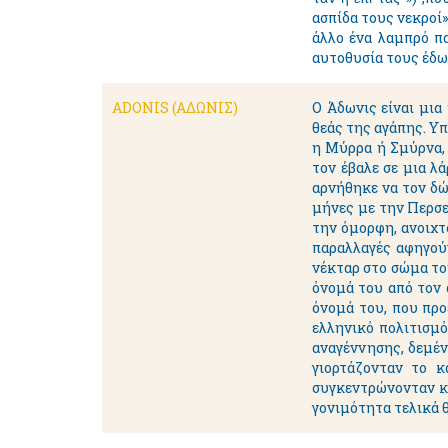
ασπίδα τους νεκροί»
άλλο ένα λαμπρό π
αυτοθυσία τους έδωσ
ADONIS (AΔΩΝΙΣ)
Ο Άδωνις είναι μια
θεάς της αγάπης. Υ
η Mύρρα ή Σμύρνα, 
τον έβαλε σε μια λ
αρνήθηκε να τον δώ
μήνες με την Περσε
την όμορφη, ανοιχτ
παραλλαγές αφηγούν
νέκταρ στο σώμα το
όνομά του από τον 
όνομά του, που προ
ελληνικό πολιτισμό
αναγέννησης, δεμέν
γιορτάζονταν το κ
συγκεντρώνονταν κα
γονιμότητα τελικά θ