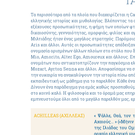
Τ
Τα περισσότερα από τα πλοία που διαχειρίζεται η
ελληνικής ιστορίας και μυθολογίας. Βλέποντας τα 
εξέχουσες προσωπικότητες, η φήμη των οποίων φτά
δικαιοσύνης, γενναιότητας, ομορφιάς, φιλίας και 
Μιλτιάδης ήταν ένας μεγάλος στρατηγός. Παρόμοια 
Aris και άλλοι. Αυτές οι προσωπικότητες απέδειξα
ονομασία ορισμένων άλλων πλοίων στο στόλο που δια
Mio, Amorito, Alter Ego, Amoureux και άλλους. Επ
ονομάτων που αντικατοπτρίζουν την παγκόσμια ελ
Mozart, Ayrton Senna και άλλοι. Αποφασίσαμε να 
την ευκαιρία να ανακαλύψουν την ιστορία πίσω από
εκπαιδευτική ως μάθημα για το παρελθόν. Κάθε ένα
Δίνουν ένα παράδειγμα για εμάς καθώς προσπαθούμ
στο κοινό καλό. Η φιλοσοφία και το όραμά μας επη
εμπνευστούμε όλοι από το μεγάλο παρελθόν μας, ερ
ACHILLEAS (ΑΧΙΛΛΕΑΣ)
« Ψάλλε, Θεά, τον 
Αχαιούς… » («Μῆνιν 
της Ιλιάδας του Ομ
αρχαία ελληνική μυ