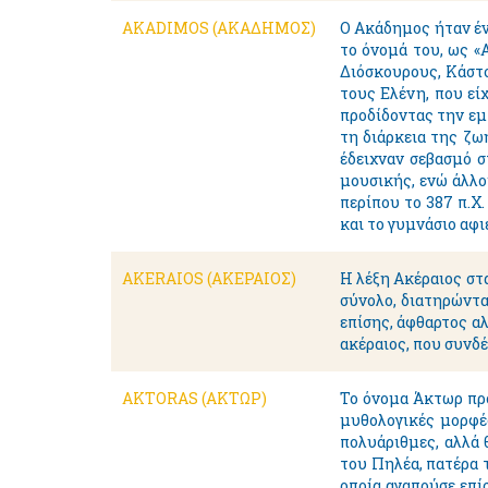
AKADIMOS (ΑΚΑΔΗΜΟΣ)
Ο Ακάδημος ήταν έν
το όνομά του, ως 
Διόσκουρους, Κάστο
τους Ελένη, που εί
προδίδοντας την εμ
τη διάρκεια της ζω
έδειχναν σεβασμό σ
μουσικής, ενώ άλλο
περίπου το 387 π.Χ
και το γυμνάσιο αφ
AKERAIOS (ΑΚΕΡΑΙΟΣ)
Η λέξη Ακέραιος στα
σύνολο, διατηρώντα
επίσης, άφθαρτος α
ακέραιος, που συνδέ
AKTORAS (ΑΚΤΩΡ)
Το όνομα Άκτωρ προ
μυθολογικές μορφές
πολυάριθμες, αλλά 
του Πηλέα, πατέρα 
οποία αγαπούσε επί