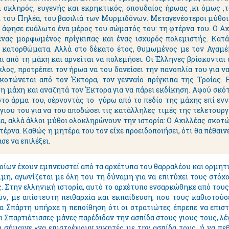
ι σκληρός, ευγενής και εκρηκτικός, σπουδαίος ήρωας ,κι όμως ,
 του Πηλέα, του βασιλιά των Μυρμιδόνων. Μεταγενέστεροι μύθοι
ά άφησε ευάλωτο ένα μέρος του σώματός του: τη φτέρνα του. Ο Α
 ένας μορφωμένος πρίγκιπας και ένας ισχυρός πολεμιστής. Κατ
 κατορθώματα. Αλλά στο δέκατο έτος, θυμωμένος με τον Αγαμέμ
ι από τη μάχη και αρνείται να πολεμήσει. Οι Έλληνες βρίσκονται
κλος, προτρέπει τον ήρωα να του δανείσει την πανοπλία του για ν
κοτώνεται από τον Έκτορα, τον γενναίο πρίγκιπα της Τροίας. 
η μάχη και αναζητά τον Έκτορα για να πάρει εκδίκηση. Αφού σκότ
ο άρμα του, σέρνοντάς το γύρω από το πεδίο της μάχης επί εννέ
γιου του για να του αποδώσει τις κατάλληλες τιμές της τελετουρ
έα, αλλά άλλοι μύθοι ολοκληρώνουν την ιστορία: Ο Αχιλλέας σκο
τέρνα. Καθώς η μητέρα του τον είχε προειδοποιήσει, ότι θα πέθαινε
σε να επιλέξει.
ίων έχουν εμπνευστεί από τα αρχέτυπα του θαρραλέου και ορμητικ
λμη, αγωνίζεται με όλη του τη δύναμη για να επιτύχει τους στόχο
ς. Στην ελληνική ιστορία, αυτό το αρχέτυπο ενσαρκώθηκε από τους
ν, με απίστευτη πειθαρχία και εκπαίδευση, που τους καθιστού
α Σπάρτη υπήρχε η πεποίθηση ότι οι στρατιώτες έπρεπε να επιστ
ι Σπαρτιάτισσες μάνες παρέδιδαν την ασπίδα στους γιους τους, λέγ
που σήμαινε «να επιστρέψουν νικητές με την ασπίδα τους, ή να 