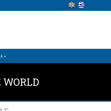
ΙΑ
E WORLD