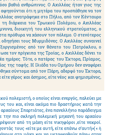
τόσο βαθιά ανθρώπινος. Ο Αχιλλέας ήταν γιος της
 αφηγούνται ότι η μητέρα του προσπάθησε να τον
χιλλέας ανατράφηκε στο Πήλιο, από τον Κένταυρο
ά τη διάρκεια του Τρωικού Πολέμου, ο Αχιλλέας
νονα, διοικητή του ελληνικού στρατεύματος, ο
 στα πρόθυρα να χάσουν τον πόλεμο. Ο στενότερος
α οδηγήσει τους Μυρμιδόνες. Ο Αχιλλέας συναινεί
Εξοργισμένος από τον θάνατο του Πατρόκλου, ο
ωσε τον πρίγκιπα της Τροίας, ο Αχιλλέας δένει το
α ημέρες. Τότε, ο πατέρας του Έκτορα, Πρίαμος,
γίας της ταφής. Η Ιλιάδα του Ομήρου δεν αναφέρει
τώθηκε σύντομα από τον Πάρη, αδερφό του Έκτορα,
 είτε γέρος και άσημος, είτε νέος και φημισμένος,
ού πολεμιστή, ο οποίος είναι ενεργός, παλεύει με
υς του και, είναι ακόμα πιο δραστήριος κατά την
 αρχαίους Σπαρτιάτες, ένα πανελλήνιο παράδειγμα
σε την πιο σκληρή πολεμική μηχανή του αρχαίου
ρέψουν από τη μάχη είτε νικηφόροι ,είτε νεκροί.
οντάς τους «είτε με αυτή, είτε επάνω σ’αυτή»( « ἢ
πεθάνουν στη μάχη και να μεταφερθούν πάνω στην