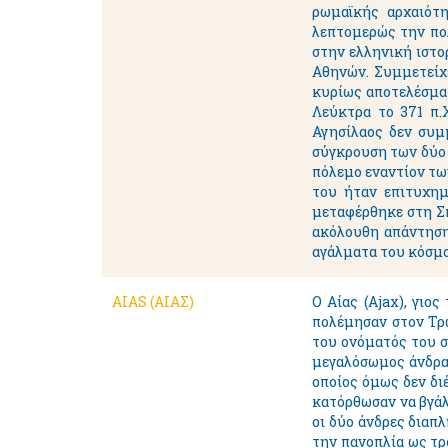
ρωμαϊκής αρχαιότη
λεπτομερώς την πολ
στην ελληνική ιστο
Αθηνών. Συμμετείχε
κυρίως αποτελέσματ
Λεύκτρα το 371 π.Χ
Αγησίλαος δεν συμ
σύγκρουση των δύο 
πόλεμο εναντίον τω
του ήταν επιτυχημ
μεταφέρθηκε στη Σπ
ακόλουθη απάντηση:
αγάλματα του κόσμο
AIAS (ΑΙΑΣ)
Ο Αίας (Ajax), γιο
πολέμησαν στον Τρω
του ονόματός του συ
μεγαλόσωμος άνδρας
οποίος όμως δεν διέ
κατόρθωσαν να βγάλ
οι δύο άνδρες διαπλ
την πανοπλία ως τρ