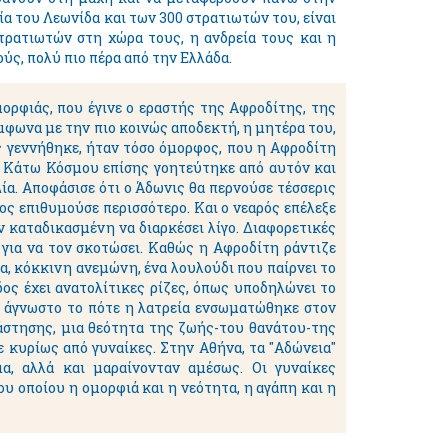
ία του Λεωνίδα και των 300 στρατιωτών του, είναι
ρατιωτών στη χώρα τους, η ανδρεία τους και η
ύς, πολύ πιο πέρα από την Ελλάδα.
ορφιάς, που έγινε ο εραστής της Αφροδίτης, της
μφωνα με την πιο κοινώς αποδεκτή, η μητέρα του,
ς γεννήθηκε, ήταν τόσο όμορφος, που η Αφροδίτη
υ Κάτω Κόσμου επίσης γοητεύτηκε από αυτόν και
ία. Αποφάσισε ότι ο Άδωνις θα περνούσε τέσσερις
ος επιθυμούσε περισσότερο. Και ο νεαρός επέλεξε
 καταδικασμένη να διαρκέσει λίγο. Διαφορετικές
για να τον σκοτώσει. Καθώς η Αφροδίτη ράντιζε
α, κόκκινη ανεμώνη, ένα λουλούδι που παίρνει το
δος έχει ανατολίτικες ρίζες, όπως υποδηλώνει το
αι άγνωστο το πότε η λατρεία ενσωματώθηκε στον
λάστησης, μια θεότητα της ζωής-του θανάτου-της
 κυρίως από γυναίκες. Στην Αθήνα, τα "Αδώνεια"
, αλλά και μαραίνονταν αμέσως. Οι γυναίκες
υ οποίου η ομορφιά και η νεότητα, η αγάπη και η