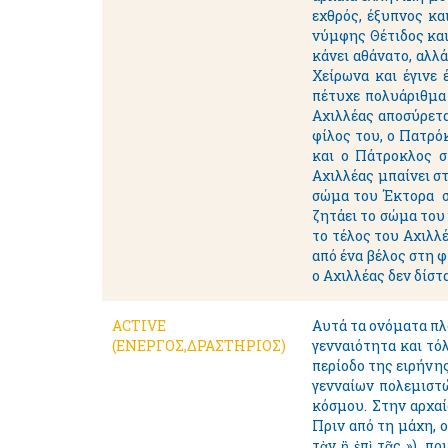
εχθρός, έξυπνος κα
νύμφης Θέτιδος και
κάνει αθάνατο, αλλ
Χείρωνα και έγινε
πέτυχε πολυάριθμα
Αχιλλέας αποσύρετα
φίλος του, ο Πατρό
και ο Πάτροκλος σ
Αχιλλέας μπαίνει στ
σώμα του Έκτορα στ
ζητάει το σώμα του 
το τέλος του Αχιλλ
από ένα βέλος στη φ
ο Αχιλλέας δεν δίστα
ACTIVE
Αυτά τα ονόματα πλο
(ΕΝΕΡΓΟΣ,ΔΡΑΣΤΗΡΙΟΣ)
γενναιότητα και τό
περίοδο της ειρήνη
γενναίων πολεμιστώ
κόσμου. Στην αρχαί
Πριν από τη μάχη, ο
τὰν ἢ ἐπὶ τᾶς ») ,