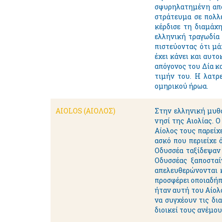
σφυρηλατημένη από 
στράτευμα σε πολλ
κέρδισε τη διαμάχ
ελληνική τραγωδία 
πιστεύοντας ότι μά
έχει κάνει και αυτ
απόγονος του Δία κ
τιμήν του. Η λατρ
ομηρικού ήρωα.
AIOLOS (ΑΙΟΛΟΣ)
Στην ελληνική μυθο
νησί της Αιολίας. 
Αίολος τους παρείχε
ασκό που περιείχε 
Οδυσσέα ταξίδεψαν
Οδυσσέας ξαποσταίν
απελευθερώνονται κ
προσφέρει οποιαδήπ
ήταν αυτή του Αίολ
να συγχέουν τις δι
διοικεί τους ανέμου