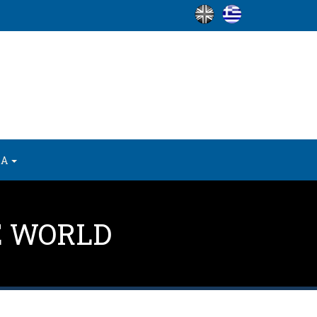
ΙΑ
E WORLD