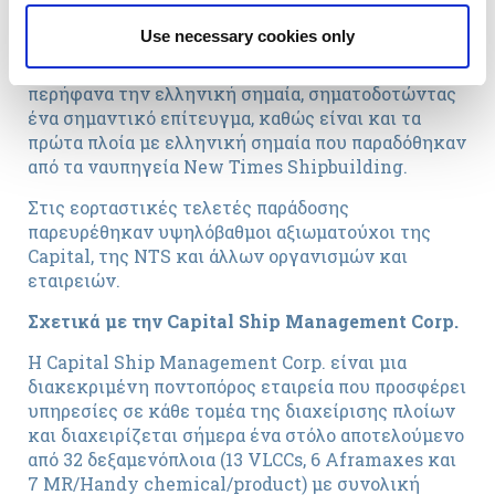
εξασφαλίζοντας ασφαλή και προστατευμένη
λειτουργία.
Use necessary cookies only
Τα δεξαμενόπλοια ‘ΑΙΣΩΠΟΣ’ & ‘ΑΙΟΛΟΣ’ υψώνουν
περήφανα την ελληνική σημαία, σηματοδοτώντας
ένα σημαντικό επίτευγμα, καθώς είναι και τα
πρώτα πλοία με ελληνική σημαία που παραδόθηκαν
από τα ναυπηγεία New Times Shipbuilding.
Στις εορταστικές τελετές παράδοσης
παρευρέθηκαν υψηλόβαθμοι αξιωματούχοι της
Capital, της NTS και άλλων οργανισμών και
εταιρειών.
Σχετικά με την Capital Ship Management Corp.
Η Capital Ship Management Corp. είναι μια
διακεκριμένη ποντοπόρος εταιρεία που προσφέρει
υπηρεσίες σε κάθε τομέα της διαχείρισης πλοίων
και διαχειρίζεται σήμερα ένα στόλο αποτελούμενο
από 32 δεξαμενόπλοια (13 VLCCs, 6 Aframaxes και
7 MR/Handy chemical/product) με συνολική