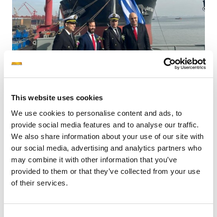
This website uses cookies
We use cookies to personalise content and ads, to
provide social media features and to analyse our traffic.
Πειραιάς, 4 Φεβρουαρίου, 2025.
Η Capital Ship
Management Corp. (‘Capital’) παρέλαβε πρόσφατα
We also share information about your use of our site with
τα υπό ελληνική σημαία νεότευκτα δεξαμενόπλοια
our social media, advertising and analytics partners who
‘ΑΙΣΩΠΟΣ’ & ‘ΑΙΟΛΟΣ’, δύο οικολογικού τύπου
may combine it with other information that you’ve
δεξαμενόπλοια, χωρητικότητας 115,621 dwt που
provided to them or that they’ve collected from your use
κατασκευάστηκαν στα ναυπηγεία New Times
of their services.
Shipbuilding (‘NTS’) στην Κίνα.
Τα δύο αδελφά πλοία έχουν λάβει την ανώτατη
Consent